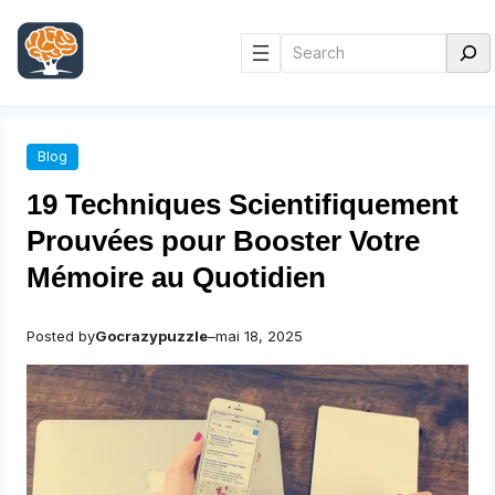
Aller
au
Rechercher
contenu
Blog
19 Techniques Scientifiquement
Prouvées pour Booster Votre
Mémoire au Quotidien
Posted by
Gocrazypuzzle
–
mai 18, 2025