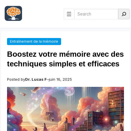
Aller
au
Rechercher
contenu
Entraînement de la mémoire
Boostez votre mémoire avec des
techniques simples et efficaces
Posted by
Dr. Lucas F
–
juin 16, 2025