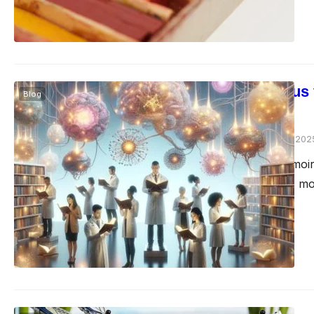
Mémoriser plus v
Blog
science
Sophie Durand
mai 23, 202
Boostez votre mémoire
pleine conscience, mod