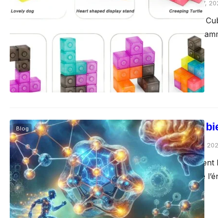
Gocrazypuzzle
juillet 17, 2
Pourquoi le Magic Cub
attention est consta
Vitamine B12 bie
Blog
Sophie Durand
juillet 11, 20
Découvrez comment la 
mémoire et booste l’é