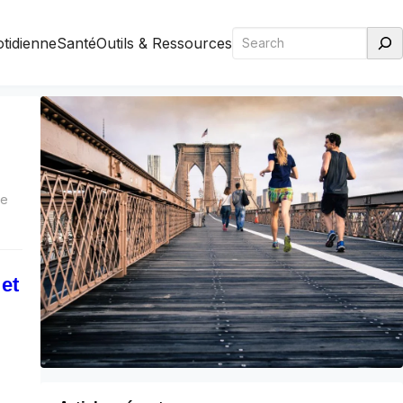
Rechercher
otidienne
Santé
Outils & Ressources
re
et