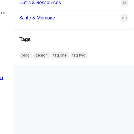
Outils & Ressources
16
tre
Santé & Mémoire
80
Tags
blog
design
tag one
tag two
u