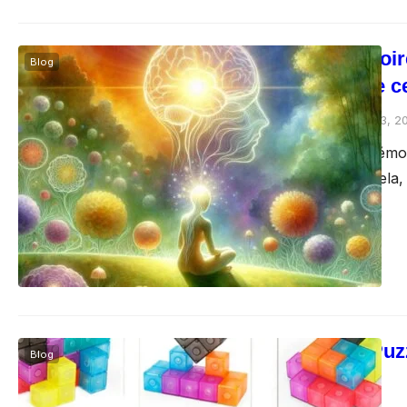
Jeux de mémoire
Blog
stimuler votre 
Gocrazypuzzle
juillet 23, 
Introduction La mémoi
à tout âge. Pour cela,
Magic Cube Puzzl
Blog
cerveau