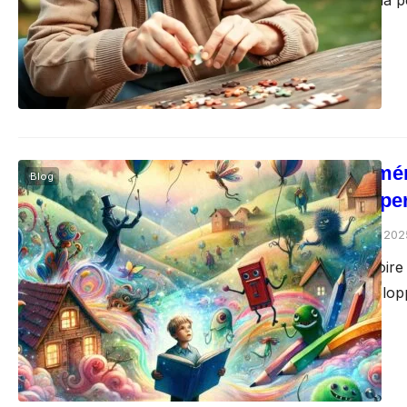
ralentissement de la 
Entraîner sa mé
Blog
débutant à expe
Gocrazypuzzle
août 6, 202
Entraîner sa mémoire 
passionné de développ