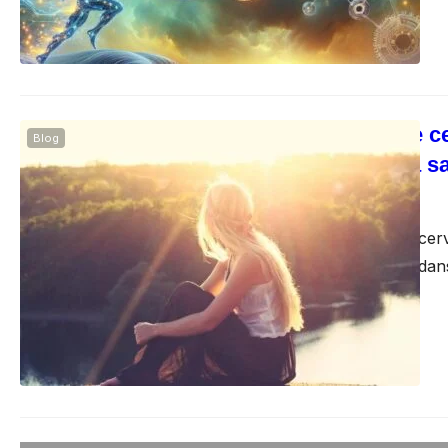
Boostez votre ce
Blog
mémoire et la s
fels
juillet 2, 2025
Exercices pour le cer
objectif prioritaire d