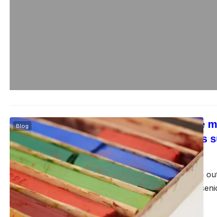
Boostez votre m
Blog
recommandés s
fels
mai 29, 2025
La mémoire est un outi
professionnel ou seni