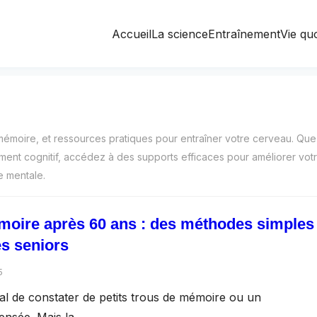
Accueil
La science
Entraînement
Vie qu
mémoire, et ressources pratiques pour entraîner votre cerveau. Que
ent cognitif, accédez à des supports efficaces pour améliorer vot
e mentale.
moire après 60 ans : des méthodes simples 
es seniors
5
mal de constater de petits trous de mémoire ou un