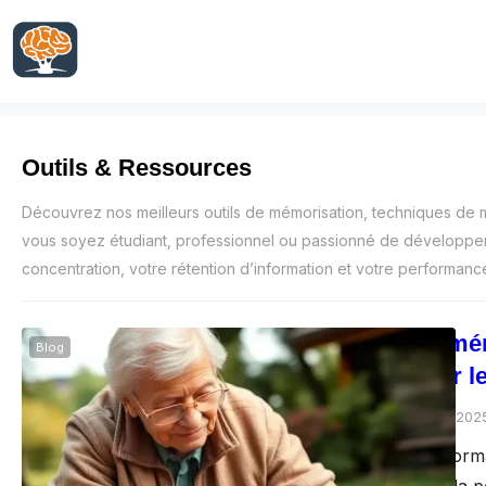
Outils & Ressources
Découvrez nos meilleurs outils de mémorisation, techniques de 
vous soyez étudiant, professionnel ou passionné de développem
concentration, votre rétention d’information et votre performanc
Entraîner sa mé
Blog
efficaces pour l
Gocrazypuzzle
août 7, 202
Avec l’âge, il est nor