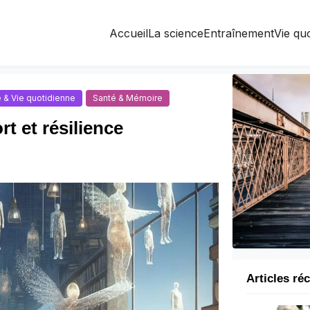
Accueil
La science
Entraînement
Vie qu
 & Vie quotidienne
Santé & Mémoire
t et résilience
Articles ré