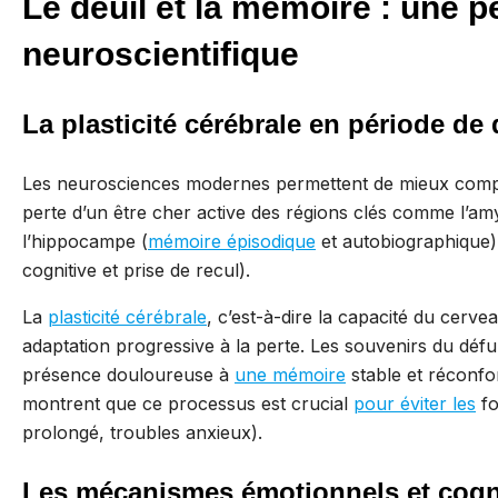
Le deuil et la mémoire : une p
neuroscientifique
La plasticité cérébrale en période de 
Les neurosciences modernes permettent de mieux comp
perte d’un être cher active des régions clés comme l’am
l’hippocampe (
mémoire épisodique
et autobiographique) 
cognitive et prise de recul).
La
plasticité cérébrale
, c’est-à-dire la capacité du cerv
adaptation progressive à la perte. Les souvenirs du défu
présence douloureuse à
une mémoire
stable et réconfor
montrent que ce processus est crucial
pour éviter les
fo
prolongé, troubles anxieux).
Les mécanismes émotionnels et cogni