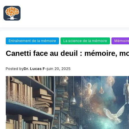
Aller
au
contenu
Entraînement de la mémoire
La science de la mémoire
Mémoire
Canetti face au deuil : mémoire, mor
Posted by
Dr. Lucas F
–
juin 20, 2025