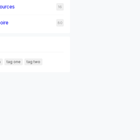
sources
16
oire
80
n
tag one
tag two