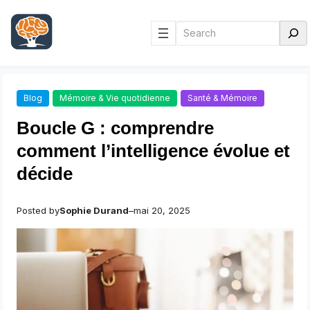
Aller
au
Rechercher
contenu
Blog
Mémoire & Vie quotidienne
Santé & Mémoire
Boucle G : comprendre
comment l’intelligence évolue et
décide
Posted by
Sophie Durand
–
mai 20, 2025